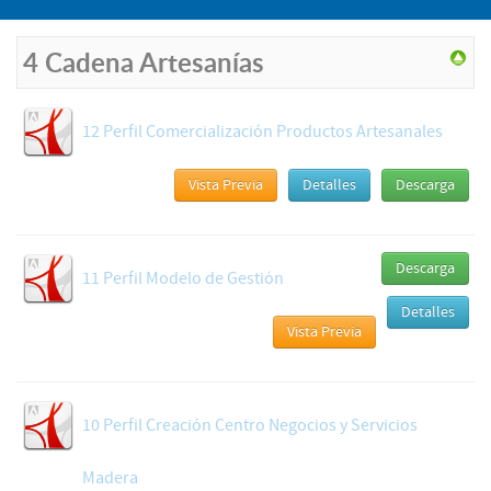
4 Cadena Artesanías
12 Perfil Comercialización Productos Artesanales
Vista Previa
Detalles
Descarga
Descarga
11 Perfil Modelo de Gestión
Detalles
Vista Previa
10 Perfil Creación Centro Negocios y Servicios
Madera