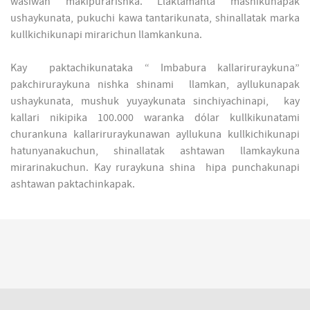
wasiwan makipurarishka. Llaktamanta mashikunapak
ushaykunata, pukuchi kawa tantarikunata, shinallatak marka
kullkichikunapi mirarichun llamkankuna.
Kay paktachikunataka “ Imbabura kallariruraykuna”
pakchiruraykuna nishka shinami llamkan, ayllukunapak
ushaykunata, mushuk yuyaykunata sinchiyachinapi, kay
kallari nikipika 100.000 waranka dólar kullkikunatami
churankuna kallariruraykunawan ayllukuna kullkichikunapi
hatunyanakuchun, shinallatak ashtawan llamkaykuna
mirarinakuchun. Kay ruraykuna shina hipa punchakunapi
ashtawan paktachinkapak.