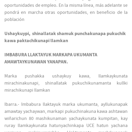
oportunidades de empleo. En la misma línea, más adelante se
pondrá en marcha otras oportunidades, en beneficio de la
población
Ushaykuypi, shinallatak shamuk punchakunapa pukuchik
kawa paktachikunapi llamkan
IMBABURA LLAKTAYUK MARKAPA UKUMANTA
AMAWTAYKUNAWAN YANAPAN.
Marka pushakka ushaykuy kawa, llamkaykunata
mirachinakunapi, shinallatak pukuchikunamanta kullki
mirachikunapi llamkan
Ibarra.- Imbabura llaktayuk marka ukumanta, ayllukunapak
amawtay yachaywan, markapi pukuchinakuna kawa ashtawan
wiñarichun 80 mashikunaman yachaykunata kumpitan, kay
ruray llamkaykunata hatunyachinkapa UCE hatun yachana