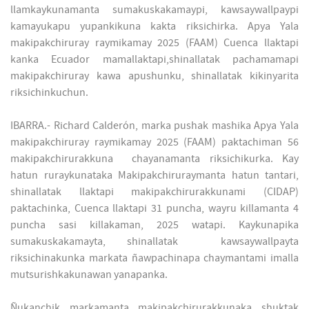
llamkaykunamanta sumakuskakamaypi, kawsaywallpaypi
kamayukapu yupankikuna kakta riksichirka. Apya Yala
makipakchiruray raymikamay 2025 (FAAM) Cuenca llaktapi
kanka Ecuador mamallaktapi,shinallatak pachamamapi
makipakchiruray kawa apushunku, shinallatak kikinyarita
riksichinkuchun.
IBARRA.- Richard Calderón, marka pushak mashika Apya Yala
makipakchiruray raymikamay 2025 (FAAM) paktachiman 56
makipakchirurakkuna chayanamanta riksichikurka. Kay
hatun ruraykunataka Makipakchiruraymanta hatun tantari,
shinallatak llaktapi makipakchirurakkunami (CIDAP)
paktachinka, Cuenca llaktapi 31 puncha, wayru killamanta 4
puncha sasi killakaman, 2025 watapi. Kaykunapika
sumakuskakamayta, shinallatak kawsaywallpayta
riksichinakunka markata ñawpachinapa chaymantami imalla
mutsurishkakunawan yanapanka.
Ñukanchik markamanta makipakchirurakkunaka shuktak