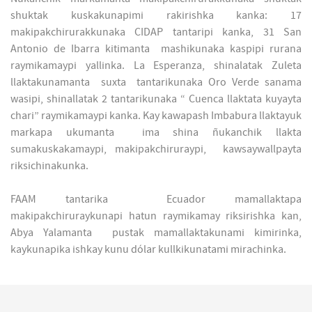
shuktak kuskakunapimi rakirishka kanka: 17
makipakchirurakkunaka CIDAP tantaripi kanka, 31 San
Antonio de Ibarra kitimanta mashikunaka kaspipi rurana
raymikamaypi yallinka. La Esperanza, shinalatak Zuleta
llaktakunamanta suxta tantarikunaka Oro Verde sanama
wasipi, shinallatak 2 tantarikunaka “ Cuenca llaktata kuyayta
chari” raymikamaypi kanka. Kay kawapash Imbabura llaktayuk
markapa ukumanta ima shina ñukanchik llakta
sumakuskakamaypi, makipakchiruraypi, kawsaywallpayta
riksichinakunka.
FAAM tantarika Ecuador mamallaktapa
makipakchiruraykunapi hatun raymikamay riksirishka kan,
Abya Yalamanta pustak mamallaktakunami kimirinka,
kaykunapika ishkay kunu dólar kullkikunatami mirachinka.