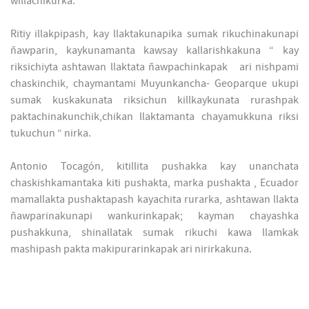
willachikurka.
Ritiy illakpipash, kay llaktakunapika sumak rikuchinakunapi
ñawparin, kaykunamanta kawsay kallarishkakuna “ kay
riksichiyta ashtawan llaktata ñawpachinkapak ari nishpami
chaskinchik, chaymantami Muyunkancha- Geoparque ukupi
sumak kuskakunata riksichun killkaykunata rurashpak
paktachinakunchik,chikan llaktamanta chayamukkuna riksi
tukuchun “ nirka.
Antonio Tocagón, kitillita pushakka kay unanchata
chaskishkamantaka kiti pushakta, marka pushakta , Ecuador
mamallakta pushaktapash kayachita rurarka, ashtawan llakta
ñawparinakunapi wankurinkapak; kayman chayashka
pushakkuna, shinallatak sumak rikuchi kawa llamkak
mashipash pakta makipurarinkapak ari nirirkakuna.