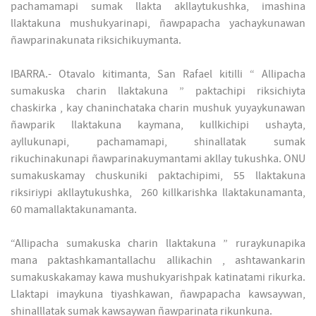
pachamamapi sumak llakta akllaytukushka, imashina
llaktakuna mushukyarinapi, ñawpapacha yachaykunawan
ñawparinakunata riksichikuymanta.
IBARRA.- Otavalo kitimanta, San Rafael kitilli “ Allipacha
sumakuska charin llaktakuna ” paktachipi riksichiyta
chaskirka , kay chaninchataka charin mushuk yuyaykunawan
ñawparik llaktakuna kaymana, kullkichipi ushayta,
ayllukunapi, pachamamapi, shinallatak sumak
rikuchinakunapi ñawparinakuymantami akllay tukushka. ONU
sumakuskamay chuskuniki paktachipimi, 55 llaktakuna
riksiriypi akllaytukushka, 260 killkarishka llaktakunamanta,
60 mamallaktakunamanta.
“Allipacha sumakuska charin llaktakuna ” ruraykunapika
mana paktashkamantallachu allikachin , ashtawankarin
sumakuskakamay kawa mushukyarishpak katinatami rikurka.
Llaktapi imaykuna tiyashkawan, ñawpapacha kawsaywan,
shinalllatak sumak kawsaywan ñawparinata rikunkuna.