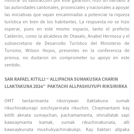
mostrar su satisfacción por este galardón, hizo un llamado a
las autoridades cantonales, provinciales y nacionales a apoyar
las iniciativas que vayan encaminadas a potenciar la riqueza
turística en bien de los habitantes. La respuesta no se hizo
esperar, pues en este mismo espacio, tanto el prefecto
Calderón, como la alcaldesa de Otavalo, Anabel Hermosa y el
subsecretario de Desarrollo Turístico del Ministerio de
Turismo, Wilson Hoyos, presentes en la conferencia de
prensa, no dudaron en comprometer su apoyo en este
sentido.
SAN RAFAEL KITILLI “ ALLIPACHA SUMAKUSKA CHARIN
LLAKTAKUNA 2024” PAKTACHI ALLPASHUYUPI RIKSIRIRKA
OMT tantarimanta riksiriywan llaktakuna sumak
rikuchinakunapi sinchiyarinata rikuchin. Chaymantami kay
kitilli aknata sumaychan, pachamamanta, shinallatak sapi
kawsaymanta kamak, sumak rikuchinakunata, alli
kawsaykunata mushukyachinakukpi. Kay llaktari allpaka