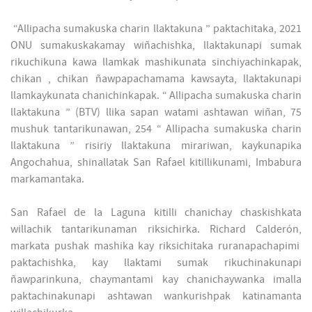
“Allipacha sumakuska charin llaktakuna ” paktachitaka, 2021
ONU sumakuskakamay wiñachishka, llaktakunapi sumak
rikuchikuna kawa llamkak mashikunata sinchiyachinkapak,
chikan , chikan ñawpapachamama kawsayta, llaktakunapi
llamkaykunata chanichinkapak. “ Allipacha sumakuska charin
llaktakuna ” (BTV) llika sapan watami ashtawan wiñan, 75
mushuk tantarikunawan, 254 “ Allipacha sumakuska charin
llaktakuna ” risiriy llaktakuna mirariwan, kaykunapika
Angochahua, shinallatak San Rafael kitillikunami, Imbabura
markamantaka.
San Rafael de la Laguna kitilli chanichay chaskishkata
willachik tantarikunaman riksichirka. Richard Calderón,
markata pushak mashika kay riksichitaka ruranapachapimi
paktachishka, kay llaktami sumak rikuchinakunapi
ñawparinkuna, chaymantami kay chanichaywanka imalla
paktachinakunapi ashtawan wankurishpak katinamanta