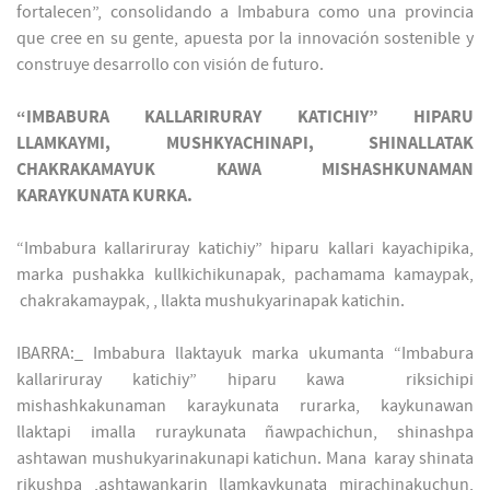
fortalecen”, consolidando a Imbabura como una provincia
que cree en su gente, apuesta por la innovación sostenible y
construye desarrollo con visión de futuro.
“IMBABURA KALLARIRURAY KATICHIY” HIPARU
LLAMKAYMI, MUSHKYACHINAPI, SHINALLATAK
CHAKRAKAMAYUK KAWA MISHASHKUNAMAN
KARAYKUNATA KURKA.
“Imbabura kallariruray katichiy” hiparu kallari kayachipika,
marka pushakka kullkichikunapak, pachamama kamaypak,
chakrakamaypak, , llakta mushukyarinapak katichin.
IBARRA:_ Imbabura llaktayuk marka ukumanta “Imbabura
kallariruray katichiy” hiparu kawa riksichipi
mishashkakunaman karaykunata rurarka, kaykunawan
llaktapi imalla ruraykunata ñawpachichun, shinashpa
ashtawan mushukyarinakunapi katichun. Mana karay shinata
rikushpa ,ashtawankarin llamkaykunata mirachinakuchun,