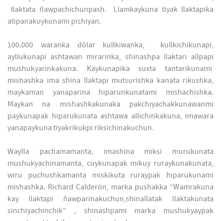
llaktata ñawpachichunpash. Llamkaykuna tiyak llaktapika
atipanakuykunami pishiyan.
100.000 waranka dólar kullkiwanka, kullkichikunapi,
ayllukunapi ashtawan mirarinka, shinashpa llaktari allpapi
mushukyarinkakuna. Kaykunapika suxta tantarikunami
mishashka ima shina llaktapi mutsurishka kanata rikushka,
maykaman yanaparina hiparunkunatami mishachishka.
Maykan na mishashkakunaka pakchiyachakkunawanmi
paykunapak hiparukunata ashtawa allichinkakuna, imawara
yanapaykuna tiyakrikukpi riksichinakuchun.
Waylla pachamamanta, imashina miksi murukunata
mushukyachinamanta, cuykunapak mikuy ruraykunakunata,
wiru puchushkamanta miskikuta ruraypak hiparukunami
mishashka. Richard Calderón, marka pushakka “Wamrakuna
kay llaktapi ñawparinakuchun,shinallatak llaktakunata
sinchiyachinchik” , shinashpami marka mushukyaypak