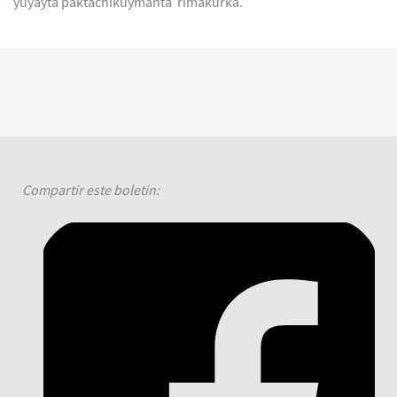
yuyayta paktachikuymanta rimakurka.
Compartir este boletín: