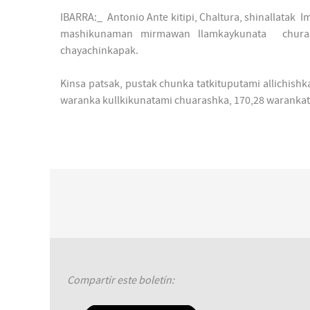
IBARRA:_ Antonio Ante kitipi, Chaltura, shinallatak 
mashikunaman mirmawan llamkaykunata churash
chayachinkapak.
Kinsa patsak, pustak chunka tatkituputami allichis
waranka kullkikunatami chuarashka, 170,28 waranka
Compartir este boletín: