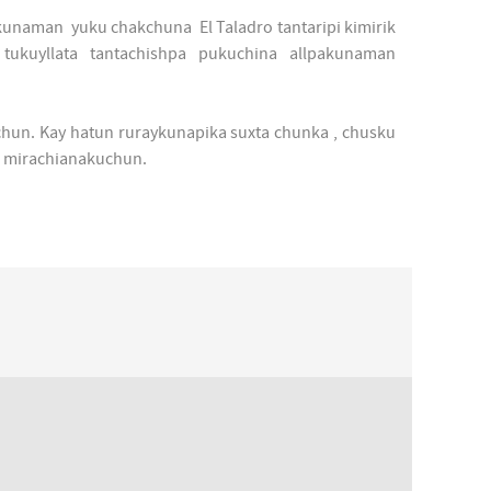
hikunaman yuku chakchuna El Taladro tantaripi kimirik
kuyllata tantachishpa pukuchina allpakunaman
chun. Kay hatun ruraykunapika suxta chunka , chusku
a mirachianakuchun.