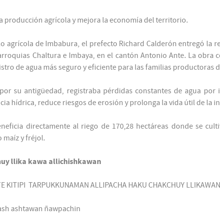
la producción agrícola y mejora la economía del territorio.
 agrícola de Imbabura, el prefecto Richard Calderón entregó la re
arroquias Chaltura e Imbaya, en el cantón Antonio Ante. La obra c
stro de agua más seguro y eficiente para las familias productoras d
or su antigüedad, registraba pérdidas constantes de agua por inf
a hídrica, reduce riesgos de erosión y prolonga la vida útil de la in
neficia directamente al riego de 170,28 hectáreas donde se cult
maíz y fréjol.
uy llika kawa allichishkawan
E KITIPI TARPUKKUNAMAN ALLIPACHA HAKU CHAKCHUY LLIKAWA
pash ashtawan ñawpachin