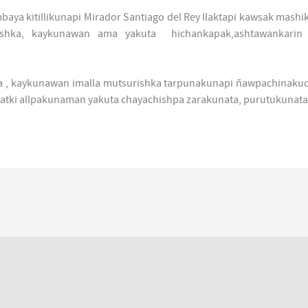
Imbaya kitillikunapi Mirador Santiago del Rey llaktapi kawsak mas
ka, kaykunawan ama yakuta hichankapak,ashtawankarin tu
hka , kaykunawan imalla mutsurishka tarpunakunapi ñawpachinaku
tatki allpakunaman yakuta chayachishpa zarakunata, purutukunat