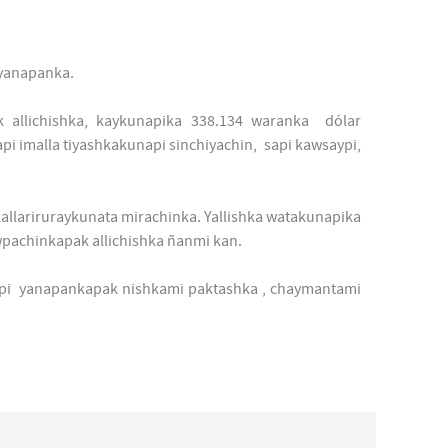
 yanapanka.
ak allichishka, kaykunapika 338.134 waranka dólar
 imalla tiyashkakunapi sinchiyachin, sapi kawsaypi,
llariruraykunata mirachinka. Yallishka watakunapika
wpachinkapak allichishka ñanmi kan.
api yanapankapak nishkami paktashka , chaymantami