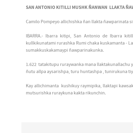
SAN ANTONIO KITILLI MUSHK ÑANWAN LLAKTA Ñ
Camilo Pompeyo allichishka ñan llakta ñawparinata s
IBARRA.- Ibarra kitipi, San Antonio de Ibarra ki
kullkikunatami rurashka Rumi chaka kuskamanta - La
sumakkuskakamaypi ñawparinakunka.
1.622 tatakitupu ruraywanka mana llaktakunallachu 
ñutu allpa aysarishpa, turu huntashpa , tunirukuna 
Kay allichimanta kushikuy raymipika, llaktapi ka
mutsurishka ruraykuna kakta rikunchin.