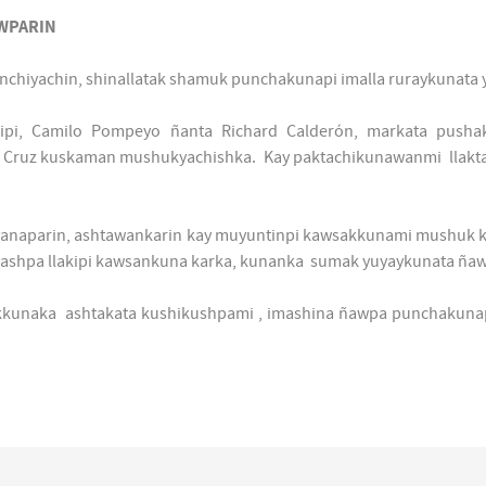
AWPARIN
inchiyachin, shinallatak shamuk punchakunapi imalla ruraykunata
tillipi, Camilo Pompeyo ñanta Richard Calderón, markata push
 Cruz kuskaman mushukyachishka. Kay paktachikunawanmi llaktapi
yanaparin, ashtawankarin kay muyuntinpi kawsakkunami mushuk ka
tiyashpa llakipi kawsankuna karka, kunanka sumak yuyaykunata ña
wsakkunaka ashtakata kushikushpami , imashina ñawpa punchakun