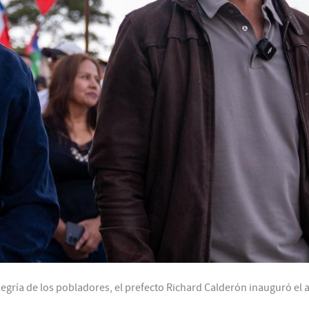
egría de los pobladores, el prefecto Richard Calderón inauguró el 