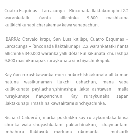
Cuatro Esquinas – Larcacunga – Rinconada llaktakunapimi 2.2
warankatatki ñanta allichinka 9.800 mashikuna
kullkichikunapi,charakamay kawa yanapachun.
IBARRA: Otavalo kitipi, San Luis kitillipi, Cuatro Esquinas –
Larcacunga – Rinconada llaktakunapi 2.2 warankatatki ñanta
allichinka 340.000 waranka yalli dólar kullkikunata churashpa
9.800 mashikunapak ruraykunata sinchiyachinkapak.
Kay ñan rurashkawanka muru pukuchishkakunata allikuman
hatuna wasikunaman llukchi ushachun, mana yapa
kullkikunata payllachun,shinashpa llakta ashtawan imalla
ruraykunapi ñawparichun. Kay ruraykunaka sapan
llaktakunapi imashina kawsaktami sinchiyachinka.
Richard Calderón, marka pushakka kay ruraykunataka kinsa
chunka wata shuyashkatami paktachinakun, chaymantami
Imbabura llaktayuk markapa ukumanta mutsurik