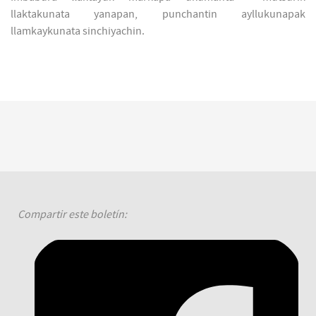
llaktakunata yanapan, punchantin ayllukunapak
llamkaykunata sinchiyachin.
Compartir este boletín: