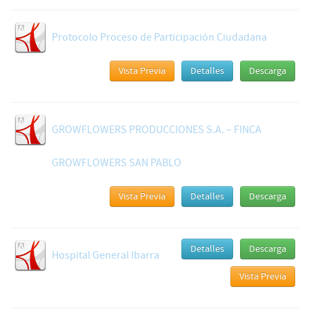
Protocolo Proceso de Participación Ciudadana
Vista Previa
Detalles
Descarga
GROWFLOWERS PRODUCCIONES S.A. – FINCA
GROWFLOWERS SAN PABLO
Vista Previa
Detalles
Descarga
Detalles
Descarga
Hospital General Ibarra
Vista Previa