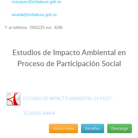
·
rvasquez@imbabura.gob.ec
·
arueda@imbabura.gob.ec
Y al teléfono: 2955225 ext. 4296
Estudios de Impacto Ambiental en
Proceso de Participación Social
ESTUDIO DE IMPACTO AMBIENTAL EX POST -
TEJIDOS ANAHÍ
Vista Previa
Detalles
Descarga