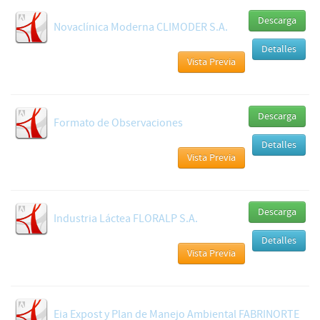
Descarga
Novaclínica Moderna CLIMODER S.A.
Detalles
Vista Previa
Descarga
Formato de Observaciones
Detalles
Vista Previa
Descarga
Industria Láctea FLORALP S.A.
Detalles
Vista Previa
Eia Expost y Plan de Manejo Ambiental FABRINORTE