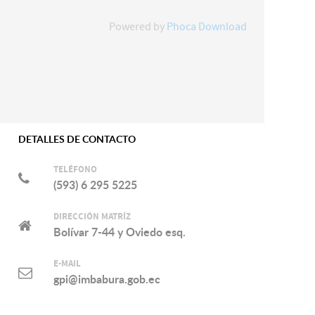
Powered by
Phoca Download
DETALLES DE CONTACTO
TELÉFONO
(593) 6 295 5225
DIRECCIÓN MATRÍZ
Bolívar 7-44 y Oviedo esq.
E-MAIL
gpi@imbabura.gob.ec