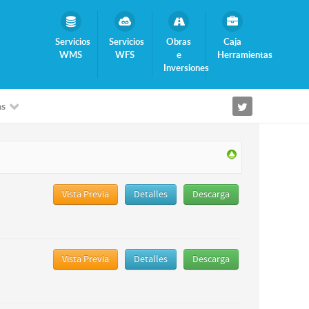
Servicios
Servicios
Obras
Caja
WMS
WFS
e
Herramientas
Inversiones
as
Vista Previa
Detalles
Descarga
Vista Previa
Detalles
Descarga